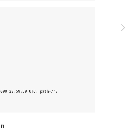
099 23:59:59 UTC; path=/';

en