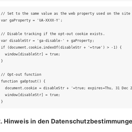
// Set to the same value as the web property used on the site

var gaProperty = 'UA-XXXX-Y';

// Disable tracking if the opt-out cookie exists.

var disableStr = 'ga-disable-' + gaProperty;

if (document.cookie.indexOf(disableStr + '=true') > -1) {

  window[disableStr] = true;

}

// Opt-out function

function gaOptout() {

  document.cookie = disableStr + '=true; expires=Thu, 31 Dec 2
  window[disableStr] = true;

}
2. Hinweis in den Datenschutzbestimmung